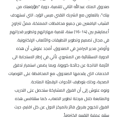
صندوق الملك عبدالله الثاني للتنمية، دورة "طوّرلعبتك من
بيتك"، بالتعاون مع الشريك التقني ميس الوَرد، التي تستهدف
الشباب اليافعين من جميع محافظات المملكة، ممنْ تتراوح
أعمارهم بين (14-16) سنة، لتنمية مهاراتهم وتطوير قدراتهم
في مجال تصميم وتطوير التطبيقات والألعاب الإلكترونية.
وأوضح مدير البرامج في الصندوق، أمجد علوش، أن هذه
الدورة الاستثنائية من المشروع، تأتي في إطار الاستجابة الى
الأزمة الناتجة عن جائحة كورونا، وبما يضمن استمرار تدفق
الخدمات التي يقدمها الصندوق، مع المحافظة على التوصيات
الصحية، وذلك بتوظيف الأدوات الرقميّة المتاحة.
ونوه علوش إلى أن الفرق المشاركة ستحصل على التدريب
والمتابعة خلال مرحلة تطوير الالعاب، كما ستتنافس هذه
الفرق للخروج بفريق فائز بالمركز الاول عن كل اقليم، حيث
ستتم عملية التقييم الكترونياً.