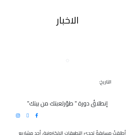
الاخبار
التاريخ:
إنطلاقُ دورة " طوّرلعبتك من بيتك"
أطلقتْ مسابقةُ تحديّ التطبيقات الإلكترونية، أحد مشاريع