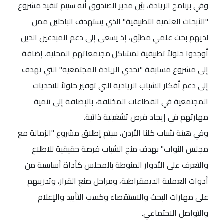
وفي برنامج الريادة، بيّن مدير الصندوق أنه سيتم تنفيذ مشروع
"الأبحاث العلمية التطبيقية" الذي يستهدف الباحثين ممن
لديهم بحث علمي مطبّق، إذ يسعى إلى دعم المبدعين الذين
أوجدوا حلولاً تطبيقية لمشاكل مجتمعاتهم المحلية. إضافة
إلى مشروع مسابقة "تحدي الريادة المجتمعية" التي تهدف
إلى دعم أفكار الشباب الريادية التي توفير حلولاً للتحديات
المجتمعية في القطاعات المختلفة، بالإضافة إلى تنمية
مهارتهم في إيجاد فرص تشغيلية ذاتية.
وفي هيئة شباب كلنا الأردن، سيتم إطلاق مشروع "الزمالة مع
مجلس النواب" بهدف منح الشباب فرصة حقيقية للاطلاع
والتعرف على الأدوار المنوطة بالمجلس كأداة أساسية من
أدوات العملية الديمقراطية، ومراحل صنع القرار، وتدريبهم
على مهارات البحث والاستقصاء وكسب التأييد والإعلام
والتواصل الاجتماعي.