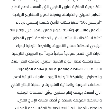
الأكاديمية الملكية لفنون الطهي التي تأسست لدعم قطاع
التعليم المهني والضيافة، وشركة تطوير المشاريع الريادية
"أويسس500" لتعزبز مكانة الأردن كمركز إقليمي لريادة
الأعمال والابتكار، وشركة تطوير معان لتعمل على توفير بنية
تحتية لاستقطاب الاستثمارات في المحافظة لتكون المطور
الرئيسي لمنطقة معان التنموية، والشركة الأردنية لإحياء
التراث التي تقدم نموذجاً سياحياً فريداً عبر العروض التاريخية
الحية ورحلات قطار الثورة العربية الكبرى، وشركة البحر الميت
للاستثمارات السياحية والعقارية لتعزيز سياحة المؤتمرات
والمعارض، والشركة الأردنية لترويج المنتجات التراثية لدعم
الصناعات الحرفية والغذائية التقليدية، والسنبلة للإنتاج الفني
التي أسست بهدف إنتاج محتوى يوثق المحطات الوطنية
والتاريخية المهمة باستخدام أحدث تقنيات الإنتاج الفني،
والوطني لتمويل المشاريع الصغيرة لتوفير الدعم لأصحاب