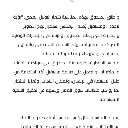
وأطلق الصندوق بهذه المناسبة شعار اليوبيل الفضي: "رؤية
تتجدد… ومستقبل يُصنع"، ليعكس استمرار نهج التطوير
والتحديث الذي يتبناه الصندوق، والبناء على الإنجازات الوطنية
المتراكمة، بما يواكب رؤى التحديث الاقتصادي والإداري
والسياسي، ويعزز جاهزيته للمرحلة المقبلة.
ويجسد الشعار قدرة ومرونة الصندوق على مواكبة التحولات
والمتغيرات، والعمل على صناعة مستقبل أكثر استدامة من
خلال الاستثمار في الإنسان، وتمكين الشباب، وتعزيز الابتكار
بما يواكب متطلبات سوق العمل ويسهم في تحقيق التنمية
المستدامة.
وبهذه المناسبة، قال رئيس مجلس أمناء صندوق الملك
عبدالله الثاني للتنمية معالي المهندس حديثة الخريشة إن