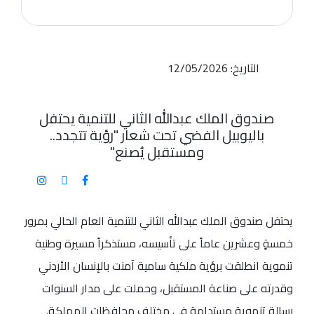
التاريخ: 12/05/2026
صندوق الملك عبدالله الثاني للتنمية يحتفل
باليوبيل الفضي تحت شعار "رؤية تتجدد..
ومستقبل يُصنع"
يحتفل صندوق الملك عبدالله الثاني للتنمية العام الحالي بمرور
خمسةٍ وعشرين عاماً على تأسيسه، مستذكراً مسيرة وطنية
تنموية انطلقت برؤية ملكية سامية آمنت بالإنسان الأردني
وقدرته على صناعة المستقبل، وحملت على مدار السنوات
رسالة تنموية مستدامة في مختلف محافظات المملكة.