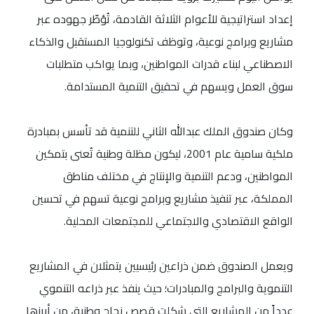
إعداد استراتيجية للأعوام الثلاثة القادمة، تُؤطّر جهوده عبر
مشاريع وبرامج نوعية، وتوظف تكنولوجيا المستقبل والذكاء
الاصطناعي لبناء قدرات المواطنين، وبما يواكب متطلبات
سوق العمل ويسهم في تحقيق التنمية المستدامة.
وكان صندوق الملك عبدالله الثاني للتنمية قد تأسس بمبادرة
ملكية سامية عام 2001، ليكون مظلة وطنية تُعنى بتمكين
المواطنين، ودعم التنمية والإنتاج في مختلف مناطق
المملكة، عبر تنفيذ مشاريع وبرامج نوعية تسهم في تحسين
الواقع الاقتصادي والاجتماعي للمجتمعات المحلية.
ويعمل الصندوق ضمن ذراعين رئيسيين يتمثلان في المشاريع
التنموية والبرامج والمبادرات؛ حيث ينفذ عبر ذراعه التنموي
عدداً من المشاريع التي شكلت قصص نجاح وطنية، من أبرزها