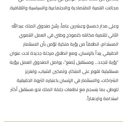
مجالات التنمية الاقتصادية والاجتماعية والسياسية والثقافية.
وعلى مدار خمسةٍ وعشرين عاماً، رسّخ صندوق الملك عبدالله
الثاني للتنمية مكانته كنموذج وطني في العمل التنموي
المستدام، انطلاقاً من رؤية ملكية تؤمن بأن الاستثمار
الحقيقي يبدأ بالإنسان، ومع انطلاق مرحلة جديدة تحت عنوان
“رؤية تتجدد… ومستقبل يُصنع”، يواصل الصندوق العمل برؤية
مستقبلية تقوم على الابتكار، وتمكين الشباب، وتعزيز
الشراكات، والاستثمار في الإنسان باعتباره الثروة الحقيقية
للوطن، بما ينسجم مع تطلعات جلالة الملك نحو مستقبل أكثر
استدامة وازدهاراً.