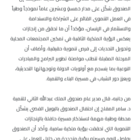
الصندوق شكّل على مدار خمسةٍ وعشرين عاماً نموذجاً وطنياً
في العمل التنموي القائم على الشراكة والاستدامة
والاستثمار في الإنسان، مؤكداً أن ما تحقق من إنجازات
يعكس الرؤية الملكية الثاقبة في تمكين المجتمعات المحلية
وتحويل التحديات إلى فرص تنموية حقيقية. وأضاف أن
المرحلة المقبلة تتطلب مواصلة تطوير البرامج والمبادرات
النوعية بما ينسجم مع أولويات الدولة وتوجهاتها التحديثية،
ويعزز دور الشباب في مسيرة البناء والتنمية.
من جانبه، قال مدير عام صندوق الملك عبدالله الثاني للتنمية
د. سامر المفلح إن احتفال الصندوق باليوبيل الفضي يشكّل
محطة وطنية مهمة لاستذكار مسيرة حافلة بالإنجازات
التنموية التي تحققت برؤية ملكية سامية. وأكد أن الصندوق
يواصل اليوم مسيرته برؤية متجددة من خلال العمل على